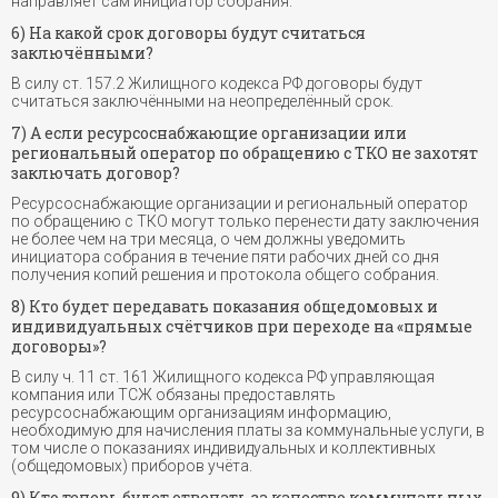
направляет сам инициатор собрания.
6) На какой срок договоры будут считаться
заключёнными?
В силу ст. 157.2 Жилищного кодекса РФ договоры будут
считаться заключёнными на неопределённый срок.
7) А если ресурсоснабжающие организации или
региональный оператор по обращению с ТКО не захотят
заключать договор?
Ресурсоснабжающие организации и региональный оператор
по обращению с ТКО могут только перенести дату заключения
не более чем на три месяца, о чем должны уведомить
инициатора собрания в течение пяти рабочих дней со дня
получения копий решения и протокола общего собрания.
8) Кто будет передавать показания общедомовых и
индивидуальных счётчиков при переходе на «прямые
договоры»?
В силу ч. 11 ст. 161 Жилищного кодекса РФ управляющая
компания или ТСЖ обязаны предоставлять
ресурсоснабжающим организациям информацию,
необходимую для начисления платы за коммунальные услуги, в
том числе о показаниях индивидуальных и коллективных
(общедомовых) приборов учёта.
9) Кто теперь будет отвечать за качество коммунальных